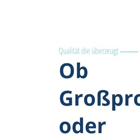
Qualität die überzeugt
Ob
Großpro
oder