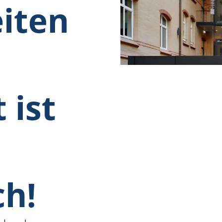
eiten
 ist
h!